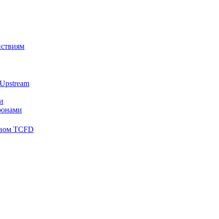
йствиям
Upstream
и
ронами
твом TCFD