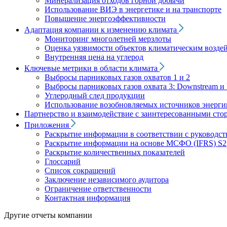
Минерализация отходов горной добычи
Использование ВИЭ в энергетике и на транспорте
Повышение энергоэффективности
Адаптация компании к изменению климата
Мониторинг многолетней мерзлоты
Оценка уязвимости объектов климатическим возде
Внутренняя цена на углерод
Ключевые метрики в области климата
Выбросы парниковых газов охватов 1 и 2
Выбросы парниковых газов охвата 3: Downstream и 
Углеродный след продукции
Использование возобновляемых источников энерги
Партнерство и взаимодействие с заинтересованными сто
Приложения
Раскрытие информации в соответствии с руководс
Раскрытие информации на основе МСФО (IFRS) S2
Раскрытие количественных показателей
Глоссарий
Список сокращений
Заключение независимого аудитора
Ограничение ответственности
Контактная информация
Другие отчеты компании