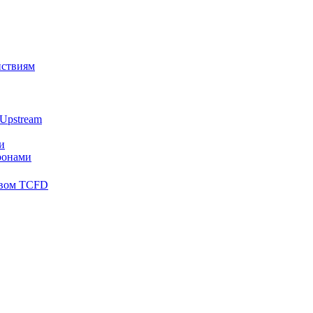
йствиям
Upstream
и
ронами
твом TCFD