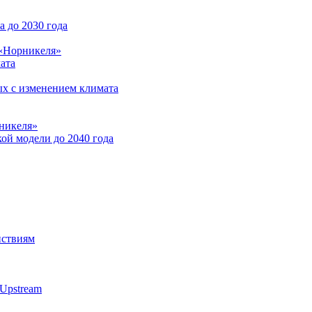
 до 2030 года
 «Норникеля»
ата
ых с изменением климата
никеля»
ой модели до 2040 года
йствиям
Upstream