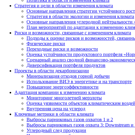
Политика в области изменения климата
Стратегия и цели в области изменения климата
Основные направления стратегии устойчивого роста
Стратегия в области экологии и изменения климата
Основные направления углеродной нейтральности
План мероприятий по адаптации к изменению клим
Риски и возможности, связанные с изменением климата
Подходы к оценке рисков и возможностей, связанн
Физические риски
Переходные риски и возможности
Оценка устойчивости продуктового портфеля «Нор
Сценарный анализ сводной финансово-экономическ
Диверсификация портфеля продуктов
Проекты в области декарбонизации
Минерализация отходов горной добычи
Использование ВИЭ в энергетике и на транспорте
Повышение энергоэффективности
Адаптация компании к изменению климата
Мониторинг многолетней мерзлоты
Оценка уязвимости объектов климатическим возде
Внутренняя цена на углерод
Ключевые метрики в области климата
Выбросы парниковых газов охватов 1 и 2
Выбросы парниковых газов охвата 3: Downstream и 
Углеродный след продукции