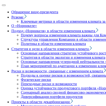
Обращение вице‑президента
Резюме
Ключевые метрики в области изменения климата за 
О «Норникеле»
Подход
«Норникеля»
в области изменения климата
Почему вопросы изменения климата важны для Ко
Структура управления Компании в области изменен
Политика в области изменения климата
Стратегия и цели в области изменения климата
Основные направления стратегии устойчивого роста
Стратегия в области экологии и изменения климата
Основные направления углеродной нейтральности
План мероприятий по адаптации к изменению клим
Риски и возможности, связанные с изменением климата
Подходы к оценке рисков и возможностей, связанн
Физические риски
Переходные риски и возможности
Оценка устойчивости продуктового портфеля
«Нор
Сценарный анализ сводной финансово-экономическ
Диверсификация портфеля продуктов
Проекты в области декарбонизации