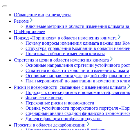
Обращение вице‑президента
Резюме
Ключевые метрики в области изменения климата за 
О «Норникеле»
Подход
«Норникеля»
в области изменения климата
Почему вопросы изменения климата важны для Ко
Структура управления Компании в области изменен
Политика в области изменения климата
Стратегия и цели в области изменения климата
Основные направления стратегии устойчивого роста
Стратегия в области экологии и изменения климата
Основные направления углеродной нейтральности
План мероприятий по адаптации к изменению клим
Риски и возможности, связанные с изменением климата
Подходы к оценке рисков и возможностей, связанн
Физические риски
Переходные риски и возможности
Оценка устойчивости продуктового портфеля
«Нор
Сценарный анализ сводной финансово-экономическ
Диверсификация портфеля продуктов
Проекты в области декарбонизации