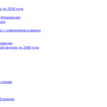
 до 2030 года
 «Норникеля»
ата
ых с изменением климата
никеля»
ой модели до 2040 года
йствиям
Upstream