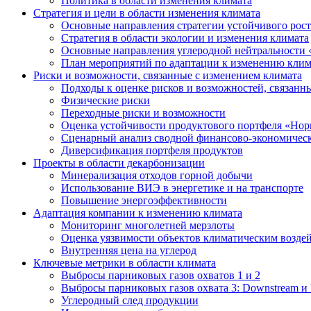
Политика в области изменения климата
Стратегия и цели в области изменения климата
Основные направления стратегии устойчивого роста
Стратегия в области экологии и изменения климата
Основные направления углеродной нейтральности
План мероприятий по адаптации к изменению клим
Риски и возможности, связанные с изменением климата
Подходы к оценке рисков и возможностей, связанн
Физические риски
Переходные риски и возможности
Оценка устойчивости продуктового портфеля «Нор
Сценарный анализ сводной финансово-экономическ
Диверсификация портфеля продуктов
Проекты в области декарбонизации
Минерализация отходов горной добычи
Использование ВИЭ в энергетике и на транспорте
Повышение энергоэффективности
Адаптация компании к изменению климата
Мониторинг многолетней мерзлоты
Оценка уязвимости объектов климатическим возде
Внутренняя цена на углерод
Ключевые метрики в области климата
Выбросы парниковых газов охватов 1 и 2
Выбросы парниковых газов охвата 3: Downstream и 
Углеродный след продукции