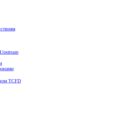
йствиям
Upstream
и
ронами
твом TCFD