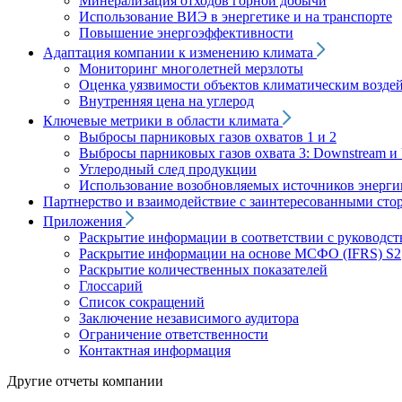
Минерализация отходов горной добычи
Использование ВИЭ в энергетике и на транспорте
Повышение энергоэффективности
Адаптация компании к изменению климата
Мониторинг многолетней мерзлоты
Оценка уязвимости объектов климатическим возде
Внутренняя цена на углерод
Ключевые метрики в области климата
Выбросы парниковых газов охватов 1 и 2
Выбросы парниковых газов охвата 3: Downstream и 
Углеродный след продукции
Использование возобновляемых источников энерги
Партнерство и взаимодействие с заинтересованными сто
Приложения
Раскрытие информации в соответствии с руководс
Раскрытие информации на основе МСФО (IFRS) S2
Раскрытие количественных показателей
Глоссарий
Список сокращений
Заключение независимого аудитора
Ограничение ответственности
Контактная информация
Другие отчеты компании