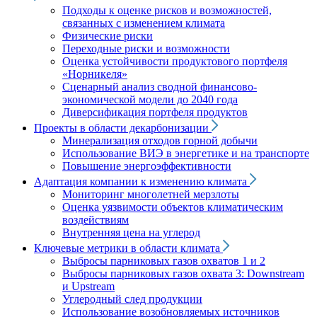
Подходы к оценке рисков и возможностей,
связанных с изменением климата
Физические риски
Переходные риски и возможности
Оценка устойчивости продуктового портфеля
«Норникеля»
Сценарный анализ сводной финансово-
экономической модели до 2040 года
Диверсификация портфеля продуктов
Проекты в области декарбонизации
Минерализация отходов горной добычи
Использование ВИЭ в энергетике и на транспорте
Повышение энергоэффективности
Адаптация компании к изменению климата
Мониторинг многолетней мерзлоты
Оценка уязвимости объектов климатическим
воздействиям
Внутренняя цена на углерод
Ключевые метрики в области климата
Выбросы парниковых газов охватов 1 и 2
Выбросы парниковых газов охвата 3: Downstream
и Upstream
Углеродный след продукции
Использование возобновляемых источников