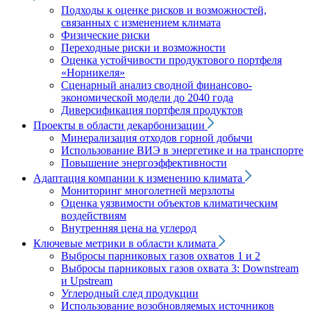
Подходы к оценке рисков и возможностей,
связанных с изменением климата
Физические риски
Переходные риски и возможности
Оценка устойчивости продуктового портфеля
«Норникеля»
Сценарный анализ сводной финансово-
экономической модели до 2040 года
Диверсификация портфеля продуктов
Проекты в области декарбонизации
Минерализация отходов горной добычи
Использование ВИЭ в энергетике и на транспорте
Повышение энергоэффективности
Адаптация компании к изменению климата
Мониторинг многолетней мерзлоты
Оценка уязвимости объектов климатическим
воздействиям
Внутренняя цена на углерод
Ключевые метрики в области климата
Выбросы парниковых газов охватов 1 и 2
Выбросы парниковых газов охвата 3: Downstream
и Upstream
Углеродный след продукции
Использование возобновляемых источников