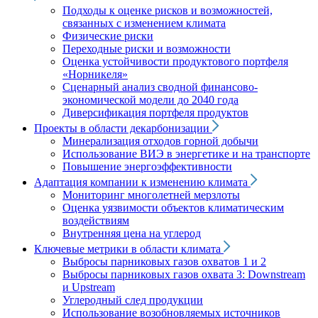
Подходы к оценке рисков и возможностей,
связанных с изменением климата
Физические риски
Переходные риски и возможности
Оценка устойчивости продуктового портфеля
«Норникеля»
Сценарный анализ сводной финансово-
экономической модели до 2040 года
Диверсификация портфеля продуктов
Проекты в области декарбонизации
Минерализация отходов горной добычи
Использование ВИЭ в энергетике и на транспорте
Повышение энергоэффективности
Адаптация компании к изменению климата
Мониторинг многолетней мерзлоты
Оценка уязвимости объектов климатическим
воздействиям
Внутренняя цена на углерод
Ключевые метрики в области климата
Выбросы парниковых газов охватов 1 и 2
Выбросы парниковых газов охвата 3: Downstream
и Upstream
Углеродный след продукции
Использование возобновляемых источников