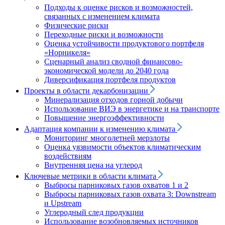
Подходы к оценке рисков и возможностей,
связанных с изменением климата
Физические риски
Переходные риски и возможности
Оценка устойчивости продуктового портфеля
«Норникеля»
Сценарный анализ сводной финансово-
экономической модели до 2040 года
Диверсификация портфеля продуктов
Проекты в области декарбонизации
Минерализация отходов горной добычи
Использование ВИЭ в энергетике и на транспорте
Повышение энергоэффективности
Адаптация компании к изменению климата
Мониторинг многолетней мерзлоты
Оценка уязвимости объектов климатическим
воздействиям
Внутренняя цена на углерод
Ключевые метрики в области климата
Выбросы парниковых газов охватов 1 и 2
Выбросы парниковых газов охвата 3: Downstream
и Upstream
Углеродный след продукции
Использование возобновляемых источников