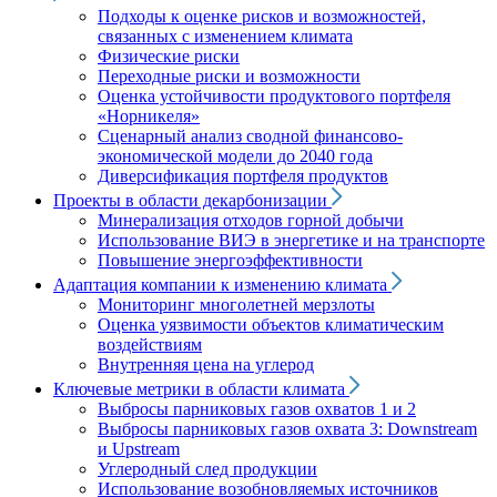
Подходы к оценке рисков и возможностей,
связанных с изменением климата
Физические риски
Переходные риски и возможности
Оценка устойчивости продуктового портфеля
«Норникеля»
Сценарный анализ сводной финансово-
экономической модели до 2040 года
Диверсификация портфеля продуктов
Проекты в области декарбонизации
Минерализация отходов горной добычи
Использование ВИЭ в энергетике и на транспорте
Повышение энергоэффективности
Адаптация компании к изменению климата
Мониторинг многолетней мерзлоты
Оценка уязвимости объектов климатическим
воздействиям
Внутренняя цена на углерод
Ключевые метрики в области климата
Выбросы парниковых газов охватов 1 и 2
Выбросы парниковых газов охвата 3: Downstream
и Upstream
Углеродный след продукции
Использование возобновляемых источников