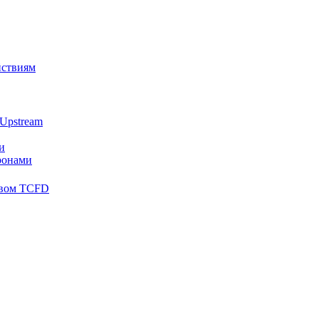
йствиям
Upstream
и
ронами
твом TCFD