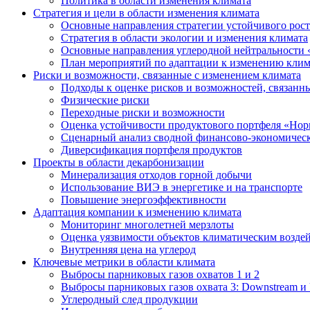
Политика в области изменения климата
Стратегия и цели в области изменения климата
Основные направления стратегии устойчивого роста
Стратегия в области экологии и изменения климата
Основные направления углеродной нейтральности
План мероприятий по адаптации к изменению клим
Риски и возможности, связанные с изменением климата
Подходы к оценке рисков и возможностей, связанн
Физические риски
Переходные риски и возможности
Оценка устойчивости продуктового портфеля «Нор
Сценарный анализ сводной финансово-экономическ
Диверсификация портфеля продуктов
Проекты в области декарбонизации
Минерализация отходов горной добычи
Использование ВИЭ в энергетике и на транспорте
Повышение энергоэффективности
Адаптация компании к изменению климата
Мониторинг многолетней мерзлоты
Оценка уязвимости объектов климатическим возде
Внутренняя цена на углерод
Ключевые метрики в области климата
Выбросы парниковых газов охватов 1 и 2
Выбросы парниковых газов охвата 3: Downstream и 
Углеродный след продукции