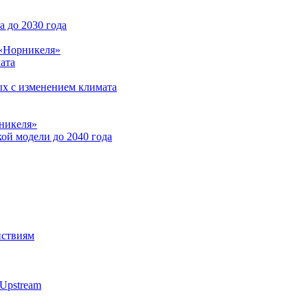
 до 2030 года
 «Норникеля»
ата
ых с изменением климата
никеля»
ой модели до 2040 года
йствиям
Upstream