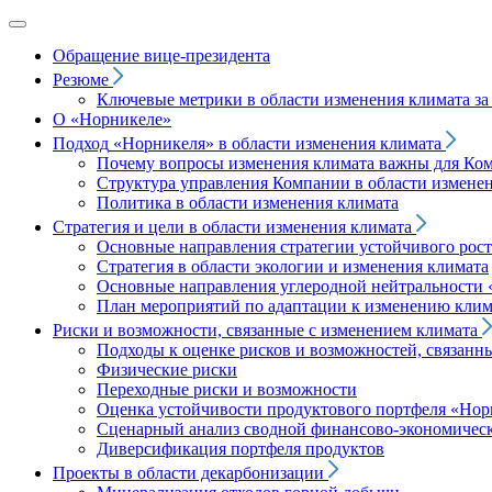
Обращение вице‑президента
Резюме
Ключевые метрики в области изменения климата за 
О «Норникеле»
Подход
«Норникеля»
в области изменения климата
Почему вопросы изменения климата важны для Ко
Структура управления Компании в области изменен
Политика в области изменения климата
Стратегия и цели в области изменения климата
Основные направления стратегии устойчивого роста
Стратегия в области экологии и изменения климата
Основные направления углеродной нейтральности
План мероприятий по адаптации к изменению клим
Риски и возможности, связанные с изменением климата
Подходы к оценке рисков и возможностей, связанн
Физические риски
Переходные риски и возможности
Оценка устойчивости продуктового портфеля
«Нор
Сценарный анализ сводной финансово-экономическ
Диверсификация портфеля продуктов
Проекты в области декарбонизации