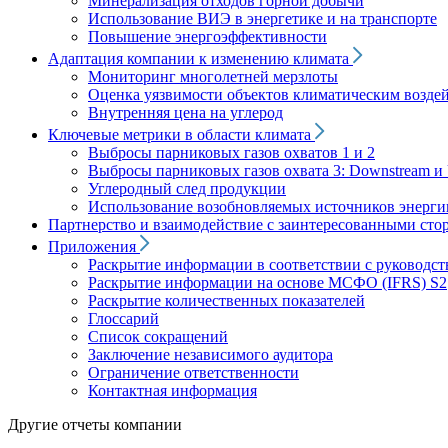
Минерализация отходов горной добычи
Использование ВИЭ в энергетике и на транспорте
Повышение энергоэффективности
Адаптация компании к изменению климата
Мониторинг многолетней мерзлоты
Оценка уязвимости объектов климатическим возде
Внутренняя цена на углерод
Ключевые метрики в области климата
Выбросы парниковых газов охватов 1 и 2
Выбросы парниковых газов охвата 3: Downstream и 
Углеродный след продукции
Использование возобновляемых источников энерги
Партнерство и взаимодействие с заинтересованными сто
Приложения
Раскрытие информации в соответствии с руководс
Раскрытие информации на основе МСФО (IFRS) S2
Раскрытие количественных показателей
Глоссарий
Список сокращений
Заключение независимого аудитора
Ограничение ответственности
Контактная информация
Другие отчеты компании