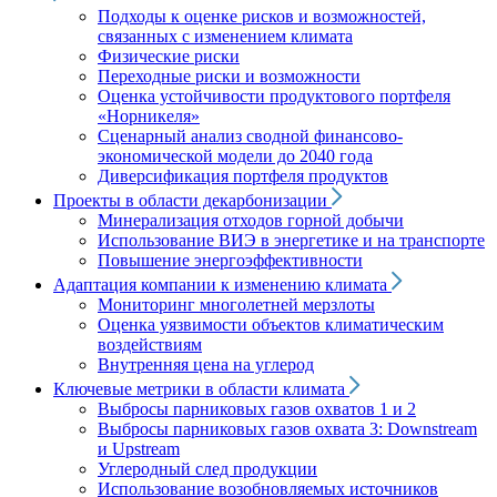
Подходы к оценке рисков и возможностей,
связанных с изменением климата
Физические риски
Переходные риски и возможности
Оценка устойчивости продуктового портфеля
«Норникеля»
Сценарный анализ сводной финансово-
экономической модели до 2040 года
Диверсификация портфеля продуктов
Проекты в области декарбонизации
Минерализация отходов горной добычи
Использование ВИЭ в энергетике и на транспорте
Повышение энергоэффективности
Адаптация компании к изменению климата
Мониторинг многолетней мерзлоты
Оценка уязвимости объектов климатическим
воздействиям
Внутренняя цена на углерод
Ключевые метрики в области климата
Выбросы парниковых газов охватов 1 и 2
Выбросы парниковых газов охвата 3: Downstream
и Upstream
Углеродный след продукции
Использование возобновляемых источников