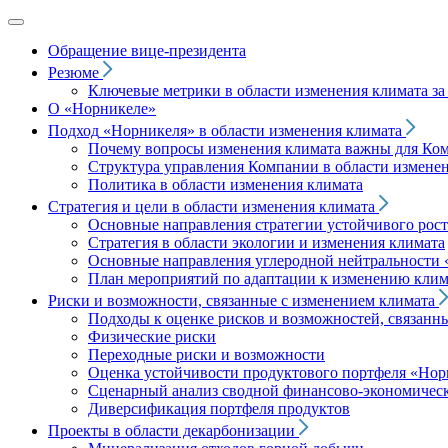
Обращение вице‑президента
Резюме
Ключевые метрики в области изменения климата за 
О «Норникеле»
Подход
«Норникеля»
в области изменения климата
Почему вопросы изменения климата важны для Ко
Структура управления Компании в области изменен
Политика в области изменения климата
Стратегия и цели в области изменения климата
Основные направления стратегии устойчивого роста
Стратегия в области экологии и изменения климата
Основные направления углеродной нейтральности
План мероприятий по адаптации к изменению клим
Риски и возможности, связанные с изменением климата
Подходы к оценке рисков и возможностей, связанн
Физические риски
Переходные риски и возможности
Оценка устойчивости продуктового портфеля
«Нор
Сценарный анализ сводной финансово-экономическ
Диверсификация портфеля продуктов
Проекты в области декарбонизации