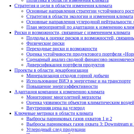
Политика в области изменения климата
Стратегия и цели в области изменения климата
Основные направления стратегии устойчивого роста
Стратегия в области экологии и изменения климата
Основные направления углеродной нейтральности
План мероприятий по адаптации к изменению клим
Риски и возможности, связанные с изменением климата
Подходы к оценке рисков и возможностей, связанн
Физические риски
Переходные риски и возможности
Оценка устойчивости продуктового портфеля «Нор
Сценарный анализ сводной финансово-экономическ
Диверсификация портфеля продуктов
Проекты в области декарбонизации
Минерализация отходов горной добычи
Использование ВИЭ в энергетике и на транспорте
Повышение энергоэффективности
Адаптация компании к изменению климата
Мониторинг многолетней мерзлоты
Оценка уязвимости объектов климатическим возде
Внутренняя цена на углерод
Ключевые метрики в области климата
Выбросы парниковых газов охватов 1 и 2
Выбросы парниковых газов охвата 3: Downstream и 
Углеродный след продукции