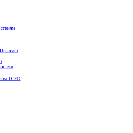
йствиям
Upstream
и
ронами
твом TCFD