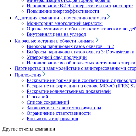
Минерализация отходов горной добычи
Использование ВИЭ в энергетике и на транспорте
Повышение энергоэффективности
Адаптация компании к изменению климата
Мониторинг многолетней мерзлоты
Оценка уязвимости объектов климатическим возде
Внутренняя цена на углерод
Ключевые метрики в области климата
Выбросы парниковых газов охватов 1 и 2
Выбросы парниковых газов охвата 3: Downstream и 
Углеродный след продукции
Использование возобновляемых источников энерги
Партнерство и взаимодействие с заинтересованными сто
Приложения
Раскрытие информации в соответствии с руководс
Раскрытие информации на основе МСФО (IFRS) S2
Раскрытие количественных показателей
Глоссарий
Список сокращений
Заключение независимого аудитора
Ограничение ответственности
Контактная информация
Другие отчеты компании