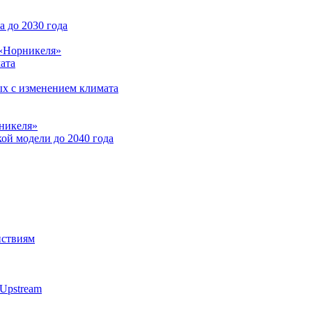
 до 2030 года
 «Норникеля»
ата
ых с изменением климата
никеля»
ой модели до 2040 года
йствиям
Upstream