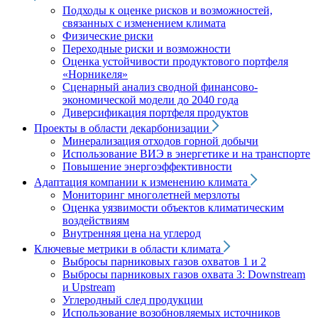
Подходы к оценке рисков и возможностей,
связанных с изменением климата
Физические риски
Переходные риски и возможности
Оценка устойчивости продуктового портфеля
«Норникеля»
Сценарный анализ сводной финансово-
экономической модели до 2040 года
Диверсификация портфеля продуктов
Проекты в области декарбонизации
Минерализация отходов горной добычи
Использование ВИЭ в энергетике и на транспорте
Повышение энергоэффективности
Адаптация компании к изменению климата
Мониторинг многолетней мерзлоты
Оценка уязвимости объектов климатическим
воздействиям
Внутренняя цена на углерод
Ключевые метрики в области климата
Выбросы парниковых газов охватов 1 и 2
Выбросы парниковых газов охвата 3: Downstream
и Upstream
Углеродный след продукции
Использование возобновляемых источников