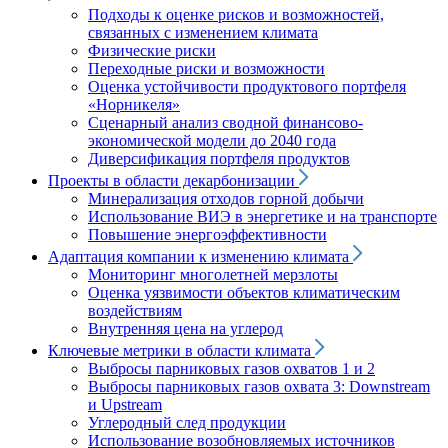
Подходы к оценке рисков и возможностей,
связанных с изменением климата
Физические риски
Переходные риски и возможности
Оценка устойчивости продуктового портфеля
«Норникеля»
Сценарный анализ сводной финансово-
экономической модели до 2040 года
Диверсификация портфеля продуктов
Проекты в области декарбонизации
Минерализация отходов горной добычи
Использование ВИЭ в энергетике и на транспорте
Повышение энергоэффективности
Адаптация компании к изменению климата
Мониторинг многолетней мерзлоты
Оценка уязвимости объектов климатическим
воздействиям
Внутренняя цена на углерод
Ключевые метрики в области климата
Выбросы парниковых газов охватов 1 и 2
Выбросы парниковых газов охвата 3: Downstream
и Upstream
Углеродный след продукции
Использование возобновляемых источников