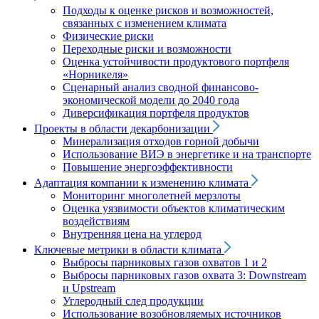
Подходы к оценке рисков и возможностей,
связанных с изменением климата
Физические риски
Переходные риски и возможности
Оценка устойчивости продуктового портфеля
«Норникеля»
Сценарный анализ сводной финансово-
экономической модели до 2040 года
Диверсификация портфеля продуктов
Проекты в области декарбонизации
Минерализация отходов горной добычи
Использование ВИЭ в энергетике и на транспорте
Повышение энергоэффективности
Адаптация компании к изменению климата
Мониторинг многолетней мерзлоты
Оценка уязвимости объектов климатическим
воздействиям
Внутренняя цена на углерод
Ключевые метрики в области климата
Выбросы парниковых газов охватов 1 и 2
Выбросы парниковых газов охвата 3: Downstream
и Upstream
Углеродный след продукции
Использование возобновляемых источников