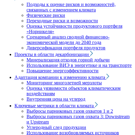
Подходы к оценке рисков и возможностей,
связанных с изменением климата
Физические риски
Переходные риски и возможности
Оценка устойчивости продуктового портфеля
«Норникеля»
Сценарный анализ сводной финансово-
экономической модели до 2040 года
Диверсификация портфеля продуктов
Проекты в области декарбонизации
Минерализация отходов горной добычи
Использование ВИЭ в энергетике и на транспорте
Повышение энергоэффективности
Адаптация компании к изменению климата
Мониторинг многолетней мерзлоты
Оценка уязвимости объектов климатическим
воздействиям
Внутренняя цена на углерод
Ключевые метрики в области климата
Выбросы парниковых газов охватов 1 и 2
Выбросы парниковых газов охвата 3: Downstream
и Upstream
Углеродный след продукции
Использование возобновляемых источников