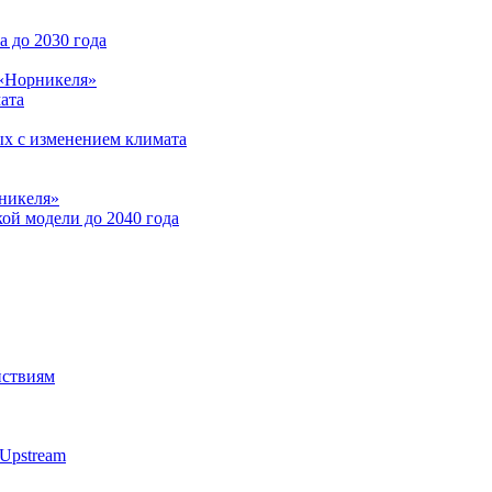
 до 2030 года
 «Норникеля»
ата
ых с изменением климата
никеля»
ой модели до 2040 года
йствиям
Upstream