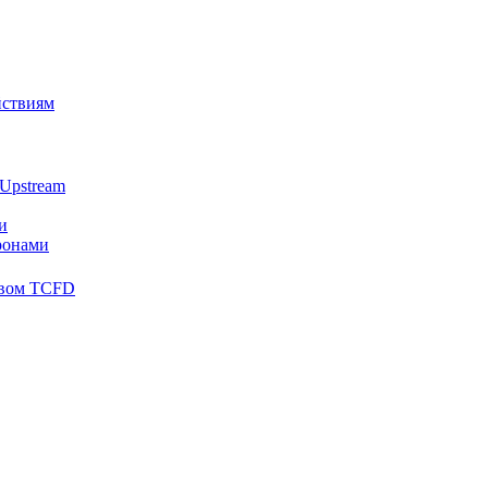
йствиям
Upstream
и
ронами
твом TCFD