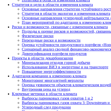
Политика в области изменения климата
Стратегия и цели в области изменения климата
Основные направления стратегии устойчивого роста
Стратегия в области экологии и изменения климата
Основные направления углеродной нейтральности
План мероприятий по адаптации к изменению клим
Риски и возможности, связанные с изменением климата
Подходы к оценке рисков и возможностей, связанн
Физические риски
Переходные риски и возможности
Оценка устойчивости продуктового портфеля «Нор
Сценарный анализ сводной финансово-экономическ
Диверсификация портфеля продуктов
Проекты в области декарбонизации
Минерализация отходов горной добычи
Использование ВИЭ в энергетике и на транспорте
Повышение энергоэффективности
Адаптация компании к изменению климата
Мониторинг многолетней мерзлоты
Оценка уязвимости объектов климатическим возде
Внутренняя цена на углерод
Ключевые метрики в области климата
Выбросы парниковых газов охватов 1 и 2
Выбросы парниковых газов охвата 3: Downstream и 
Углеродный след продукции