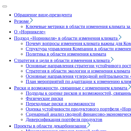
Обращение вице‑президента
Резюме
Ключевые метрики в области изменения климата за 
О «Норникеле»
Подход
«Норникеля»
в области изменения климата
Почему вопросы изменения климата важны для Ко
Структура управления Компании в области изменен
Политика в области изменения климата
Стратегия и цели в области изменения климата
Основные направления стратегии устойчивого роста
Стратегия в области экологии и изменения климата
Основные направления углеродной нейтральности
План мероприятий по адаптации к изменению клим
Риски и возможности, связанные с изменением климата
Подходы к оценке рисков и возможностей, связанн
Физические риски
Переходные риски и возможности
Оценка устойчивости продуктового портфеля
«Нор
Сценарный анализ сводной финансово-экономическ
Диверсификация портфеля продуктов
Проекты в области декарбонизации