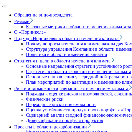
Обращение вице‑президента
Резюме
Ключевые метрики в области изменения климата за 
О «Норникеле»
Подход
«Норникеля»
в области изменения климата
Почему вопросы изменения климата важны для Ко
Структура управления Компании в области изменен
Политика в области изменения климата
Стратегия и цели в области изменения климата
Основные направления стратегии устойчивого роста
Стратегия в области экологии и изменения климата
Основные направления углеродной нейтральности
План мероприятий по адаптации к изменению клим
Риски и возможности, связанные с изменением климата
Подходы к оценке рисков и возможностей, связанн
Физические риски
Переходные риски и возможности
Оценка устойчивости продуктового портфеля
«Нор
Сценарный анализ сводной финансово-экономическ
Диверсификация портфеля продуктов
Проекты в области декарбонизации