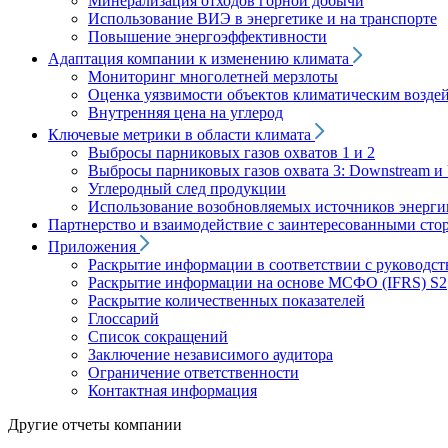
Минерализация отходов горной добычи
Использование ВИЭ в энергетике и на транспорте
Повышение энергоэффективности
Адаптация компании к изменению климата
Мониторинг многолетней мерзлоты
Оценка уязвимости объектов климатическим возде
Внутренняя цена на углерод
Ключевые метрики в области климата
Выбросы парниковых газов охватов 1 и 2
Выбросы парниковых газов охвата 3: Downstream и 
Углеродный след продукции
Использование возобновляемых источников энерги
Партнерство и взаимодействие с заинтересованными сто
Приложения
Раскрытие информации в соответствии с руководс
Раскрытие информации на основе МСФО (IFRS) S2
Раскрытие количественных показателей
Глоссарий
Список сокращений
Заключение независимого аудитора
Ограничение ответственности
Контактная информация
Другие отчеты компании