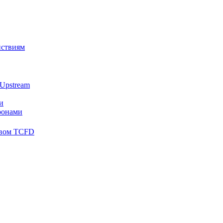
йствиям
Upstream
и
ронами
твом TCFD