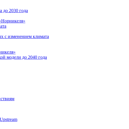
 до 2030 года
 «Норникеля»
ата
ых с изменением климата
никеля»
ой модели до 2040 года
йствиям
Upstream