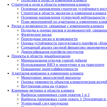
Политика в области изменения климата
Стратегия и цели в области изменения климата
Основные направления стратегии устойчивого роста
Стратегия в области экологии и изменения климата
Основные направления углеродной нейтральности
План мероприятий по адаптации к изменению клим
Риски и возможности, связанные с изменением климата
Подходы к оценке рисков и возможностей, связанн
Физические риски
Переходные риски и возможности
Оценка устойчивости продуктового портфеля «Нор
Сценарный анализ сводной финансово-экономическ
Диверсификация портфеля продуктов
Проекты в области декарбонизации
Минерализация отходов горной добычи
Использование ВИЭ в энергетике и на транспорте
Повышение энергоэффективности
Адаптация компании к изменению климата
Мониторинг многолетней мерзлоты
Оценка уязвимости объектов климатическим возде
Внутренняя цена на углерод
Ключевые метрики в области климата
Выбросы парниковых газов охватов 1 и 2
Выбросы парниковых газов охвата 3: Downstream и 
Углеродный след продукции