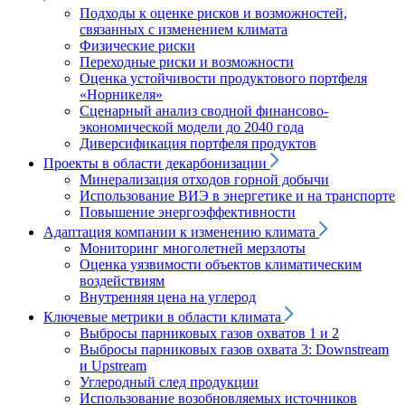
Подходы к оценке рисков и возможностей,
связанных с изменением климата
Физические риски
Переходные риски и возможности
Оценка устойчивости продуктового портфеля
«Норникеля»
Сценарный анализ сводной финансово-
экономической модели до 2040 года
Диверсификация портфеля продуктов
Проекты в области декарбонизации
Минерализация отходов горной добычи
Использование ВИЭ в энергетике и на транспорте
Повышение энергоэффективности
Адаптация компании к изменению климата
Мониторинг многолетней мерзлоты
Оценка уязвимости объектов климатическим
воздействиям
Внутренняя цена на углерод
Ключевые метрики в области климата
Выбросы парниковых газов охватов 1 и 2
Выбросы парниковых газов охвата 3: Downstream
и Upstream
Углеродный след продукции
Использование возобновляемых источников