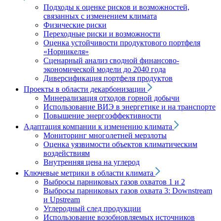
Подходы к оценке рисков и возможностей,
связанных с изменением климата
Физические риски
Переходные риски и возможности
Оценка устойчивости продуктового портфеля
«Норникеля»
Сценарный анализ сводной финансово-
экономической модели до 2040 года
Диверсификация портфеля продуктов
Проекты в области декарбонизации
Минерализация отходов горной добычи
Использование ВИЭ в энергетике и на транспорте
Повышение энергоэффективности
Адаптация компании к изменению климата
Мониторинг многолетней мерзлоты
Оценка уязвимости объектов климатическим
воздействиям
Внутренняя цена на углерод
Ключевые метрики в области климата
Выбросы парниковых газов охватов 1 и 2
Выбросы парниковых газов охвата 3: Downstream
и Upstream
Углеродный след продукции
Использование возобновляемых источников