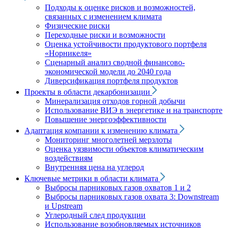
Подходы к оценке рисков и возможностей,
связанных с изменением климата
Физические риски
Переходные риски и возможности
Оценка устойчивости продуктового портфеля
«Норникеля»
Сценарный анализ сводной финансово-
экономической модели до 2040 года
Диверсификация портфеля продуктов
Проекты в области декарбонизации
Минерализация отходов горной добычи
Использование ВИЭ в энергетике и на транспорте
Повышение энергоэффективности
Адаптация компании к изменению климата
Мониторинг многолетней мерзлоты
Оценка уязвимости объектов климатическим
воздействиям
Внутренняя цена на углерод
Ключевые метрики в области климата
Выбросы парниковых газов охватов 1 и 2
Выбросы парниковых газов охвата 3: Downstream
и Upstream
Углеродный след продукции
Использование возобновляемых источников