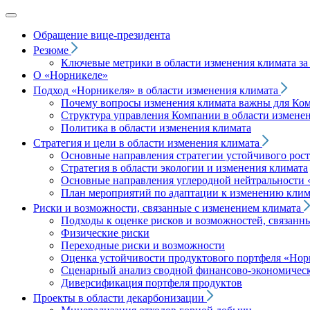
Обращение вице‑президента
Резюме
Ключевые метрики в области изменения климата за 
О «Норникеле»
Подход
«Норникеля»
в области изменения климата
Почему вопросы изменения климата важны для Ко
Структура управления Компании в области изменен
Политика в области изменения климата
Стратегия и цели в области изменения климата
Основные направления стратегии устойчивого роста
Стратегия в области экологии и изменения климата
Основные направления углеродной нейтральности
План мероприятий по адаптации к изменению клим
Риски и возможности, связанные с изменением климата
Подходы к оценке рисков и возможностей, связанн
Физические риски
Переходные риски и возможности
Оценка устойчивости продуктового портфеля
«Нор
Сценарный анализ сводной финансово-экономическ
Диверсификация портфеля продуктов
Проекты в области декарбонизации