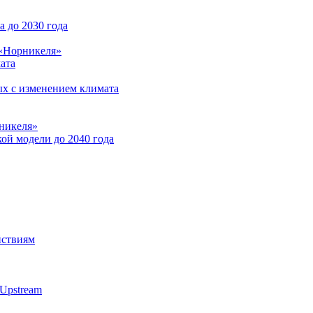
 до 2030 года
 «Норникеля»
ата
ых с изменением климата
никеля»
ой модели до 2040 года
йствиям
Upstream