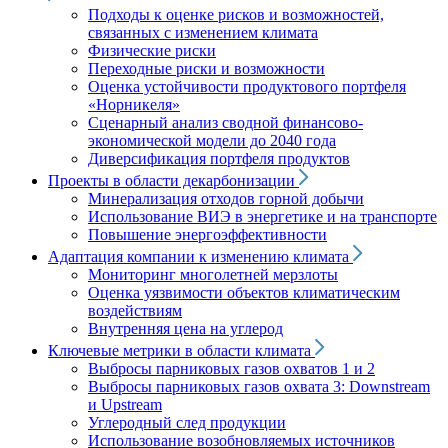
Подходы к оценке рисков и возможностей,
связанных с изменением климата
Физические риски
Переходные риски и возможности
Оценка устойчивости продуктового портфеля
«Норникеля»
Сценарный анализ сводной финансово-
экономической модели до 2040 года
Диверсификация портфеля продуктов
Проекты в области декарбонизации
Минерализация отходов горной добычи
Использование ВИЭ в энергетике и на транспорте
Повышение энергоэффективности
Адаптация компании к изменению климата
Мониторинг многолетней мерзлоты
Оценка уязвимости объектов климатическим
воздействиям
Внутренняя цена на углерод
Ключевые метрики в области климата
Выбросы парниковых газов охватов 1 и 2
Выбросы парниковых газов охвата 3: Downstream
и Upstream
Углеродный след продукции
Использование возобновляемых источников