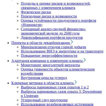
Подходы к оценке рисков и возможностей,
связанных с изменением климата
Физические риски
Переходные риски и возможности
Оценка устойчивости продуктового портфеля
«Норникеля»
Сценарный анализ сводной финансово-
экономической модели до 2040 года
Диверсификация портфеля продуктов
Проекты в области декарбонизации
Минерализация отходов горной добычи
Использование ВИЭ в энергетике и на транспорте
Повышение энергоэффективности
Адаптация компании к изменению климата
Мониторинг многолетней мерзлоты
Оценка уязвимости объектов климатическим
воздействиям
Внутренняя цена на углерод
Ключевые метрики в области климата
Выбросы парниковых газов охватов 1 и 2
Выбросы парниковых газов охвата 3: Downstream
и Upstream
Углеродный след продукции
Использование возобновляемых источников