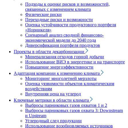
Подходы к оценке рисков и возможностей,
связанных с изменением климата
Физические риски
Переходные риски и возможности
Оценка устойчивости продуктового портфеля
«Норникеля»
Сценарный анализ сводной финансово-
экономической модели до 2040 года
Диверсификация портфеля продуктов
Проекты в области декарбонизации
Минерализация отходов горной добычи
Использование ВИЭ в энергетике и на транспорте
Повышение энергоэффективности
Адаптация компании к изменению климата
Мониторинг многолетней мерзлоты
Оценка уязвимости объектов климатическим
воздействиям
Внутренняя цена на углерод
Ключевые метрики в области климата
Выбросы парниковых газов охватов 1 и 2
Выбросы парниковых газов охвата 3: Downstream
и Upstream
Углеродный след продукции
Использование возобновляемых источников