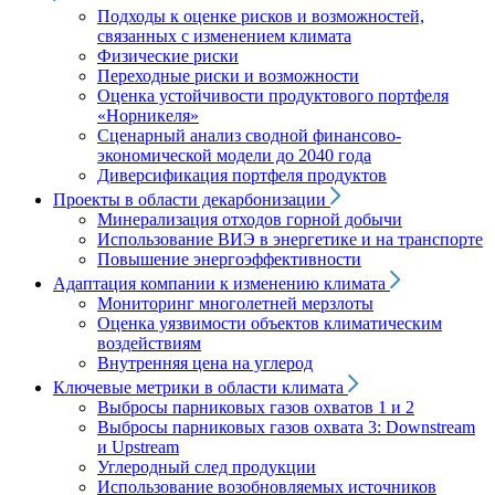
Подходы к оценке рисков и возможностей,
связанных с изменением климата
Физические риски
Переходные риски и возможности
Оценка устойчивости продуктового портфеля
«Норникеля»
Сценарный анализ сводной финансово-
экономической модели до 2040 года
Диверсификация портфеля продуктов
Проекты в области декарбонизации
Минерализация отходов горной добычи
Использование ВИЭ в энергетике и на транспорте
Повышение энергоэффективности
Адаптация компании к изменению климата
Мониторинг многолетней мерзлоты
Оценка уязвимости объектов климатическим
воздействиям
Внутренняя цена на углерод
Ключевые метрики в области климата
Выбросы парниковых газов охватов 1 и 2
Выбросы парниковых газов охвата 3: Downstream
и Upstream
Углеродный след продукции
Использование возобновляемых источников