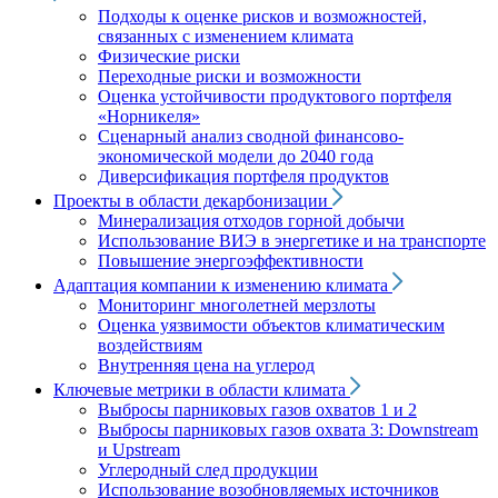
Подходы к оценке рисков и возможностей,
связанных с изменением климата
Физические риски
Переходные риски и возможности
Оценка устойчивости продуктового портфеля
«Норникеля»
Сценарный анализ сводной финансово-
экономической модели до 2040 года
Диверсификация портфеля продуктов
Проекты в области декарбонизации
Минерализация отходов горной добычи
Использование ВИЭ в энергетике и на транспорте
Повышение энергоэффективности
Адаптация компании к изменению климата
Мониторинг многолетней мерзлоты
Оценка уязвимости объектов климатическим
воздействиям
Внутренняя цена на углерод
Ключевые метрики в области климата
Выбросы парниковых газов охватов 1 и 2
Выбросы парниковых газов охвата 3: Downstream
и Upstream
Углеродный след продукции
Использование возобновляемых источников