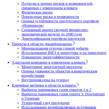
Подходы к оценке рисков и возможностей,
связанных с изменением климата
Физические риски
Переходные риски и возможности
Оценка устойчивости продуктового портфеля
«Норникеля»
Сценарный анализ сводной финансово-
экономической модели до 2040 года
Диверсификация портфеля продуктов
Проекты в области декарбонизации
Минерализация отходов горной добычи
Использование ВИЭ в энергетике и на транспорте
Повышение энергоэффективности
Адаптация компании к изменению климата
Мониторинг многолетней мерзлоты
Оценка уязвимости объектов климатическим
воздействиям
Внутренняя цена на углерод
Ключевые метрики в области климата
Выбросы парниковых газов охватов 1 и 2
Выбросы парниковых газов охвата 3: Downstream
и Upstream
Углеродный след продукции
Использование возобновляемых источников