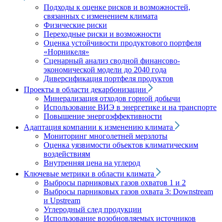
Подходы к оценке рисков и возможностей,
связанных с изменением климата
Физические риски
Переходные риски и возможности
Оценка устойчивости продуктового портфеля
«Норникеля»
Сценарный анализ сводной финансово-
экономической модели до 2040 года
Диверсификация портфеля продуктов
Проекты в области декарбонизации
Минерализация отходов горной добычи
Использование ВИЭ в энергетике и на транспорте
Повышение энергоэффективности
Адаптация компании к изменению климата
Мониторинг многолетней мерзлоты
Оценка уязвимости объектов климатическим
воздействиям
Внутренняя цена на углерод
Ключевые метрики в области климата
Выбросы парниковых газов охватов 1 и 2
Выбросы парниковых газов охвата 3: Downstream
и Upstream
Углеродный след продукции
Использование возобновляемых источников