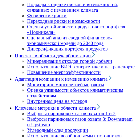
Подходы к оценке рисков и возможностей,
связанных с изменением климата
Физические риски
Переходные риски и возможности
Оценка устойчивости продуктового портфеля
«Норникеля»
Сценарный анализ сводной финансово-
экономической модели до 2040 года
Диверсификация портфеля продуктов
Проекты в области декарбонизации
Минерализация отходов горной добычи
Использование ВИЭ в энергетике и на транспорте
Повышение энергоэффективности
Адаптация компании к изменению климата
Мониторинг многолетней мерзлоты
Оценка уязвимости объектов климатическим
воздействиям
Внутренняя цена на углерод
Ключевые метрики в области климата
Выбросы парниковых газов охватов 1 и 2
Выбросы парниковых газов охвата 3: Downstream
и Upstream
Углеродный след продукции
Использование возобновляемых источников