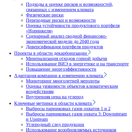
Подходы к оценке рисков и возможностей,
связанных с изменением климата
Физические риски
Переходные риски и возможности
Оценка устойчивости продуктового портфеля
«Норникеля»
Сценарный анализ сводной финансово-
экономической модели до 2040 года
Диверсификация портфеля продуктов
Проекты в области декарбонизации
Минерализация отходов горной добычи
Использование ВИЭ в энергетике и на транспорте
Повышение энергоэффективности
Адаптация компании к изменению климата
Мониторинг многолетней мерзлоты
Оценка уязвимости объектов климатическим
воздействиям
Внутренняя цена на углерод
Ключевые метрики в области климата
Выбросы парниковых газов охватов 1 и 2
Выбросы парниковых газов охвата 3: Downstream
и Upstream
Углеродный след продукции
Использование возобновляемых источников