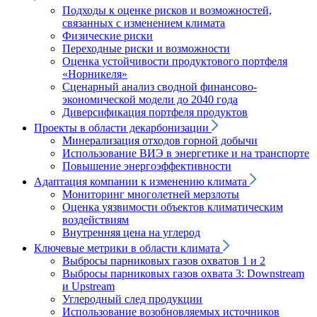
Подходы к оценке рисков и возможностей,
связанных с изменением климата
Физические риски
Переходные риски и возможности
Оценка устойчивости продуктового портфеля
«Норникеля»
Сценарный анализ сводной финансово-
экономической модели до 2040 года
Диверсификация портфеля продуктов
Проекты в области декарбонизации
Минерализация отходов горной добычи
Использование ВИЭ в энергетике и на транспорте
Повышение энергоэффективности
Адаптация компании к изменению климата
Мониторинг многолетней мерзлоты
Оценка уязвимости объектов климатическим
воздействиям
Внутренняя цена на углерод
Ключевые метрики в области климата
Выбросы парниковых газов охватов 1 и 2
Выбросы парниковых газов охвата 3: Downstream
и Upstream
Углеродный след продукции
Использование возобновляемых источников