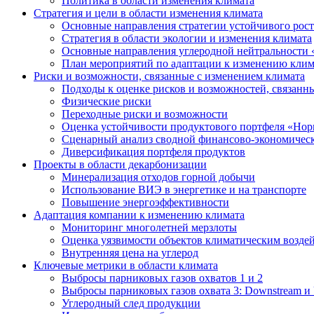
Политика в области изменения климата
Стратегия и цели в области изменения климата
Основные направления стратегии устойчивого роста
Стратегия в области экологии и изменения климата
Основные направления углеродной нейтральности
План мероприятий по адаптации к изменению клим
Риски и возможности, связанные с изменением климата
Подходы к оценке рисков и возможностей, связанн
Физические риски
Переходные риски и возможности
Оценка устойчивости продуктового портфеля «Нор
Сценарный анализ сводной финансово-экономическ
Диверсификация портфеля продуктов
Проекты в области декарбонизации
Минерализация отходов горной добычи
Использование ВИЭ в энергетике и на транспорте
Повышение энергоэффективности
Адаптация компании к изменению климата
Мониторинг многолетней мерзлоты
Оценка уязвимости объектов климатическим возде
Внутренняя цена на углерод
Ключевые метрики в области климата
Выбросы парниковых газов охватов 1 и 2
Выбросы парниковых газов охвата 3: Downstream и 
Углеродный след продукции