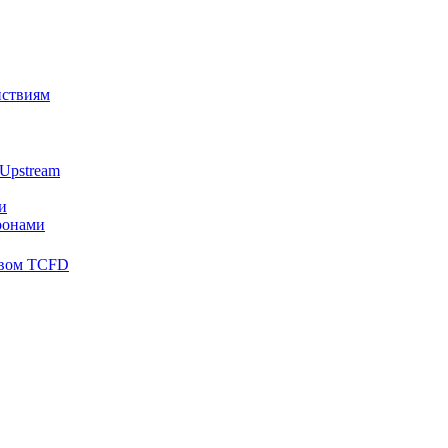
йствиям
Upstream
и
ронами
твом TCFD