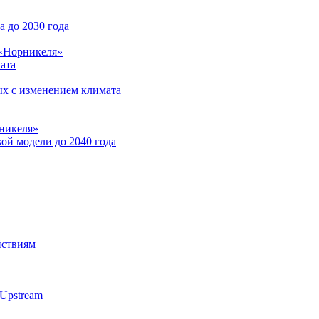
 до 2030 года
 «Норникеля»
ата
ых с изменением климата
никеля»
ой модели до 2040 года
йствиям
Upstream