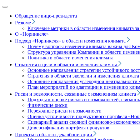
Обращение вице‑президента
Резюме
Ключевые метрики в области изменения климата за 
О «Норникеле»
Подход
«Норникеля»
в области изменения климата
Почему вопросы изменения климата важны для Ко
Структура управления Компании в области изменен
Политика в области изменения климата
Стратегия и цели в области изменения климата
Основные направления стратегии устойчивого роста
Стратегия в области экологии и изменения климата
Основные направления углеродной нейтральности
План мероприятий по адаптации к изменению клим
Риски и возможности, связанные с изменением климата
Подходы к оценке рисков и возможностей, связанн
Физические риски
Переходные риски и возможности
Оценка устойчивости продуктового портфеля
«Нор
Сценарный анализ сводной финансово-экономическ
Диверсификация портфеля продуктов
Проекты в области декарбонизации