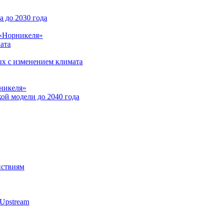
 до 2030 года
 «Норникеля»
ата
ых с изменением климата
никеля»
ой модели до 2040 года
йствиям
Upstream