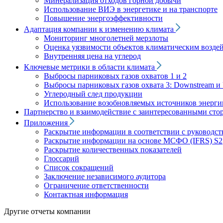
Минерализация отходов горной добычи
Использование ВИЭ в энергетике и на транспорте
Повышение энергоэффективности
Адаптация компании к изменению климата
Мониторинг многолетней мерзлоты
Оценка уязвимости объектов климатическим возде
Внутренняя цена на углерод
Ключевые метрики в области климата
Выбросы парниковых газов охватов 1 и 2
Выбросы парниковых газов охвата 3: Downstream и 
Углеродный след продукции
Использование возобновляемых источников энерги
Партнерство и взаимодействие с заинтересованными сто
Приложения
Раскрытие информации в соответствии с руководс
Раскрытие информации на основе МСФО (IFRS) S2
Раскрытие количественных показателей
Глоссарий
Список сокращений
Заключение независимого аудитора
Ограничение ответственности
Контактная информация
Другие отчеты компании