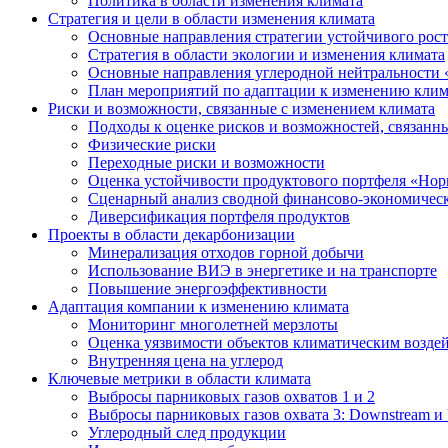
Политика в области изменения климата
Стратегия и цели в области изменения климата
Основные направления стратегии устойчивого роста
Стратегия в области экологии и изменения климата
Основные направления углеродной нейтральности
План мероприятий по адаптации к изменению клим
Риски и возможности, связанные с изменением климата
Подходы к оценке рисков и возможностей, связанн
Физические риски
Переходные риски и возможности
Оценка устойчивости продуктового портфеля «Нор
Сценарный анализ сводной финансово-экономическ
Диверсификация портфеля продуктов
Проекты в области декарбонизации
Минерализация отходов горной добычи
Использование ВИЭ в энергетике и на транспорте
Повышение энергоэффективности
Адаптация компании к изменению климата
Мониторинг многолетней мерзлоты
Оценка уязвимости объектов климатическим возде
Внутренняя цена на углерод
Ключевые метрики в области климата
Выбросы парниковых газов охватов 1 и 2
Выбросы парниковых газов охвата 3: Downstream и 
Углеродный след продукции