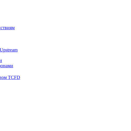
йствиям
Upstream
и
ронами
твом TCFD