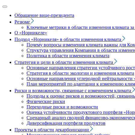
Обращение вице‑президента
Резюме
Ключевые метрики в области изменения климата за 
О «Норникеле»
Подход
«Норникеля»
в области изменения климата
Почему вопросы изменения климата важны для Ко
Структура управления Компании в области изменен
Политика в области изменения климата
Стратегия и цели в области изменения климата
Основные направления стратегии устойчивого роста
Стратегия в области экологии и изменения климата
Основные направления углеродной нейтральности
План мероприятий по адаптации к изменению клим
Риски и возможности, связанные с изменением климата
Подходы к оценке рисков и возможностей, связанн
Физические риски
Переходные риски и возможности
Оценка устойчивости продуктового портфеля
«Нор
Сценарный анализ сводной финансово-экономическ
Диверсификация портфеля продуктов
Проекты в области декарбонизации