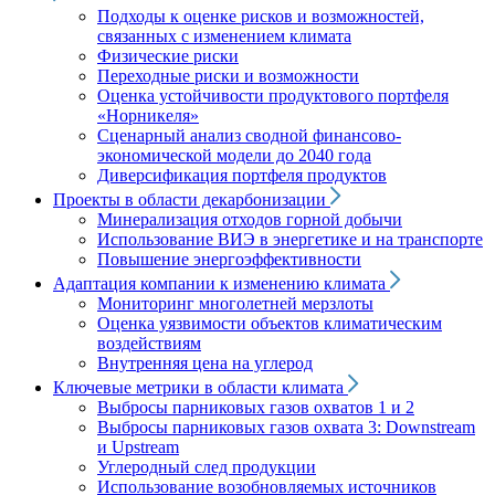
Подходы к оценке рисков и возможностей,
связанных с изменением климата
Физические риски
Переходные риски и возможности
Оценка устойчивости продуктового портфеля
«Норникеля»
Сценарный анализ сводной финансово-
экономической модели до 2040 года
Диверсификация портфеля продуктов
Проекты в области декарбонизации
Минерализация отходов горной добычи
Использование ВИЭ в энергетике и на транспорте
Повышение энергоэффективности
Адаптация компании к изменению климата
Мониторинг многолетней мерзлоты
Оценка уязвимости объектов климатическим
воздействиям
Внутренняя цена на углерод
Ключевые метрики в области климата
Выбросы парниковых газов охватов 1 и 2
Выбросы парниковых газов охвата 3: Downstream
и Upstream
Углеродный след продукции
Использование возобновляемых источников