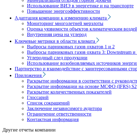
Минерализация отходов горной добычи
Использование ВИЭ в энергетике и на транспорте
Повышение энергоэффективности
Адаптация компании к изменению климата
Мониторинг многолетней мерзлоты
Оценка уязвимости объектов климатическим возде
Внутренняя цена на углерод
Ключевые метрики в области климата
Выбросы парниковых газов охватов 1 и 2
Выбросы парниковых газов охвата 3: Downstream и 
Углеродный след продукции
Использование возобновляемых источников энерги
Партнерство и взаимодействие с заинтересованными сто
Приложения
Раскрытие информации в соответствии с руководс
Раскрытие информации на основе МСФО (IFRS) S2
Раскрытие количественных показателей
Глоссарий
Список сокращений
Заключение независимого аудитора
Ограничение ответственности
Контактная информация
Другие отчеты компании