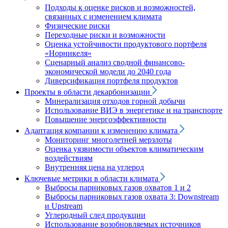
Подходы к оценке рисков и возможностей,
связанных с изменением климата
Физические риски
Переходные риски и возможности
Оценка устойчивости продуктового портфеля
«Норникеля»
Сценарный анализ сводной финансово-
экономической модели до 2040 года
Диверсификация портфеля продуктов
Проекты в области декарбонизации
Минерализация отходов горной добычи
Использование ВИЭ в энергетике и на транспорте
Повышение энергоэффективности
Адаптация компании к изменению климата
Мониторинг многолетней мерзлоты
Оценка уязвимости объектов климатическим
воздействиям
Внутренняя цена на углерод
Ключевые метрики в области климата
Выбросы парниковых газов охватов 1 и 2
Выбросы парниковых газов охвата 3: Downstream
и Upstream
Углеродный след продукции
Использование возобновляемых источников