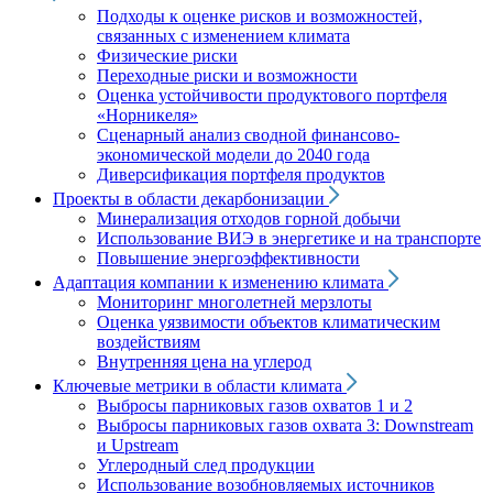
Подходы к оценке рисков и возможностей,
связанных с изменением климата
Физические риски
Переходные риски и возможности
Оценка устойчивости продуктового портфеля
«Норникеля»
Сценарный анализ сводной финансово-
экономической модели до 2040 года
Диверсификация портфеля продуктов
Проекты в области декарбонизации
Минерализация отходов горной добычи
Использование ВИЭ в энергетике и на транспорте
Повышение энергоэффективности
Адаптация компании к изменению климата
Мониторинг многолетней мерзлоты
Оценка уязвимости объектов климатическим
воздействиям
Внутренняя цена на углерод
Ключевые метрики в области климата
Выбросы парниковых газов охватов 1 и 2
Выбросы парниковых газов охвата 3: Downstream
и Upstream
Углеродный след продукции
Использование возобновляемых источников