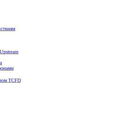
йствиям
Upstream
и
ронами
твом TCFD