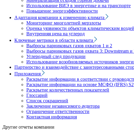
Минерализация отходов горной добычи
Использование ВИЭ в энергетике и на транспорте
Повышение энергоэффективности
Адаптация компании к изменению климата
Мониторинг многолетней мерзлоты
Оценка уязвимости объектов климатическим возде
Внутренняя цена на углерод
Ключевые метрики в области климата
Выбросы парниковых газов охватов 1 и 2
Выбросы парниковых газов охвата 3: Downstream и 
Углеродный след продукции
Использование возобновляемых источников энерги
Партнерство и взаимодействие с заинтересованными сто
Приложения
Раскрытие информации в соответствии с руководс
Раскрытие информации на основе МСФО (IFRS) S2
Раскрытие количественных показателей
Глоссарий
Список сокращений
Заключение независимого аудитора
Ограничение ответственности
Контактная информация
Другие отчеты компании