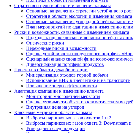
Политика в области изменения климата
Стратегия и цели в области изменения климата
Основные направления стратегии устойчивого роста
Стратегия в области экологии и изменения климата
Основные направления углеродной нейтральности
План мероприятий по адаптации к изменению клим
Риски и возможности, связанные с изменением климата
Подходы к оценке рисков и возможностей, связанн
Физические риски
Переходные риски и возможности
Оценка устойчивости продуктового портфеля «Нор
Сценарный анализ сводной финансово-экономическ
Диверсификация портфеля продуктов
Проекты в области декарбонизации
Минерализация отходов горной добычи
Использование ВИЭ в энергетике и на транспорте
Повышение энергоэффективности
Адаптация компании к изменению климата
Мониторинг многолетней мерзлоты
Оценка уязвимости объектов климатическим возде
Внутренняя цена на углерод
Ключевые метрики в области климата
Выбросы парниковых газов охватов 1 и 2
Выбросы парниковых газов охвата 3: Downstream и 
Углеродный след продукции