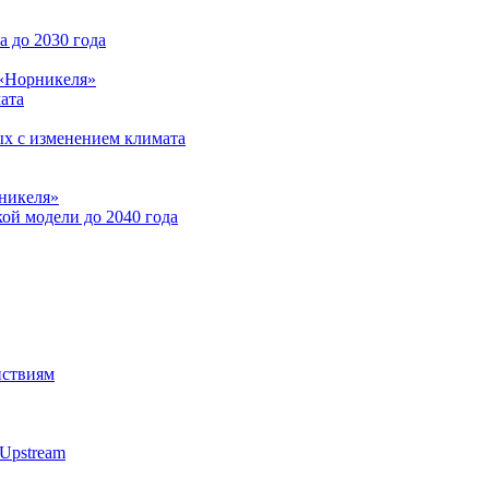
 до 2030 года
 «Норникеля»
ата
ых с изменением климата
никеля»
ой модели до 2040 года
йствиям
Upstream