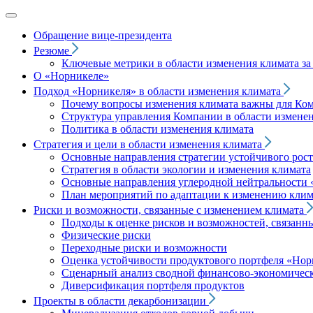
Обращение вице‑президента
Резюме
Ключевые метрики в области изменения климата за 
О «Норникеле»
Подход
«Норникеля»
в области изменения климата
Почему вопросы изменения климата важны для Ко
Структура управления Компании в области изменен
Политика в области изменения климата
Стратегия и цели в области изменения климата
Основные направления стратегии устойчивого роста
Стратегия в области экологии и изменения климата
Основные направления углеродной нейтральности
План мероприятий по адаптации к изменению клим
Риски и возможности, связанные с изменением климата
Подходы к оценке рисков и возможностей, связанн
Физические риски
Переходные риски и возможности
Оценка устойчивости продуктового портфеля
«Нор
Сценарный анализ сводной финансово-экономическ
Диверсификация портфеля продуктов
Проекты в области декарбонизации