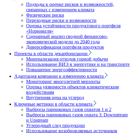
Подходы к оценке рисков и возможностей,
связанных с изменением климата
Физические риски
Переходные риски и возможности
Оценка устойчивости продуктового портфеля
«Норникеля»
Сценарный анализ сводной финансово-
экономической модели до 2040 года
Диверсификация портфеля продуктов
Проекты в области декарбонизации
Минерализация отходов горной добычи
Использование ВИЭ в энергетике и на транспорте
Повышение энергоэффективности
Адаптация компании к изменению климата
Мониторинг многолетней мерзлоты
Оценка уязвимости объектов климатическим
воздействиям
Внутренняя цена на углерод
Ключевые метрики в области климата
Выбросы парниковых газов охватов 1 и 2
Выбросы парниковых газов охвата 3: Downstream
и Upstream
Углеродный след продукции
Использование возобновляемых источников