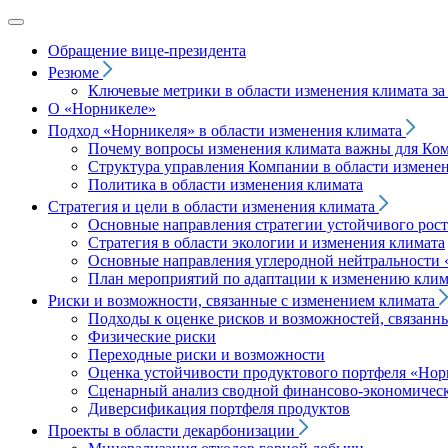
Обращение вице‑президента
Резюме
Ключевые метрики в области изменения климата за 
О «Норникеле»
Подход
«Норникеля»
в области изменения климата
Почему вопросы изменения климата важны для Ко
Структура управления Компании в области изменен
Политика в области изменения климата
Стратегия и цели в области изменения климата
Основные направления стратегии устойчивого роста
Стратегия в области экологии и изменения климата
Основные направления углеродной нейтральности
План мероприятий по адаптации к изменению клим
Риски и возможности, связанные с изменением климата
Подходы к оценке рисков и возможностей, связанн
Физические риски
Переходные риски и возможности
Оценка устойчивости продуктового портфеля
«Нор
Сценарный анализ сводной финансово-экономическ
Диверсификация портфеля продуктов
Проекты в области декарбонизации