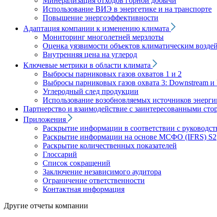
Минерализация отходов горной добычи
Использование ВИЭ в энергетике и на транспорте
Повышение энергоэффективности
Адаптация компании к изменению климата
Мониторинг многолетней мерзлоты
Оценка уязвимости объектов климатическим возде
Внутренняя цена на углерод
Ключевые метрики в области климата
Выбросы парниковых газов охватов 1 и 2
Выбросы парниковых газов охвата 3: Downstream и 
Углеродный след продукции
Использование возобновляемых источников энерги
Партнерство и взаимодействие с заинтересованными сто
Приложения
Раскрытие информации в соответствии с руководс
Раскрытие информации на основе МСФО (IFRS) S2
Раскрытие количественных показателей
Глоссарий
Список сокращений
Заключение независимого аудитора
Ограничение ответственности
Контактная информация
Другие отчеты компании