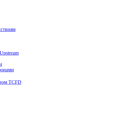
йствиям
Upstream
и
ронами
твом TCFD