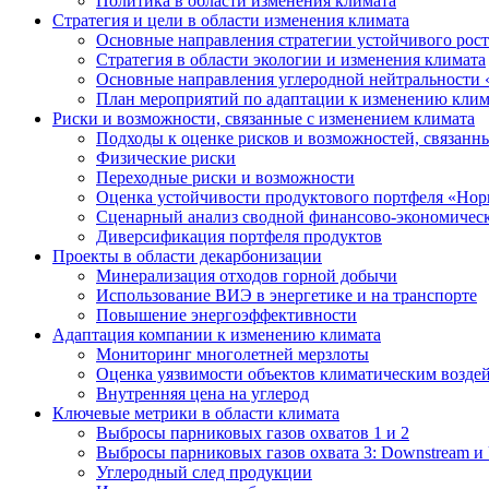
Политика в области изменения климата
Стратегия и цели в области изменения климата
Основные направления стратегии устойчивого роста
Стратегия в области экологии и изменения климата
Основные направления углеродной нейтральности
План мероприятий по адаптации к изменению клим
Риски и возможности, связанные с изменением климата
Подходы к оценке рисков и возможностей, связанн
Физические риски
Переходные риски и возможности
Оценка устойчивости продуктового портфеля «Нор
Сценарный анализ сводной финансово-экономическ
Диверсификация портфеля продуктов
Проекты в области декарбонизации
Минерализация отходов горной добычи
Использование ВИЭ в энергетике и на транспорте
Повышение энергоэффективности
Адаптация компании к изменению климата
Мониторинг многолетней мерзлоты
Оценка уязвимости объектов климатическим возде
Внутренняя цена на углерод
Ключевые метрики в области климата
Выбросы парниковых газов охватов 1 и 2
Выбросы парниковых газов охвата 3: Downstream и 
Углеродный след продукции