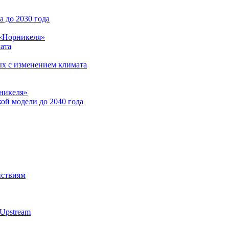
 до 2030 года
 «Норникеля»
ата
ых с изменением климата
никеля»
ой модели до 2040 года
йствиям
Upstream