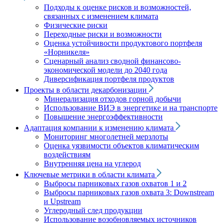
Подходы к оценке рисков и возможностей,
связанных с изменением климата
Физические риски
Переходные риски и возможности
Оценка устойчивости продуктового портфеля
«Норникеля»
Сценарный анализ сводной финансово-
экономической модели до 2040 года
Диверсификация портфеля продуктов
Проекты в области декарбонизации
Минерализация отходов горной добычи
Использование ВИЭ в энергетике и на транспорте
Повышение энергоэффективности
Адаптация компании к изменению климата
Мониторинг многолетней мерзлоты
Оценка уязвимости объектов климатическим
воздействиям
Внутренняя цена на углерод
Ключевые метрики в области климата
Выбросы парниковых газов охватов 1 и 2
Выбросы парниковых газов охвата 3: Downstream
и Upstream
Углеродный след продукции
Использование возобновляемых источников