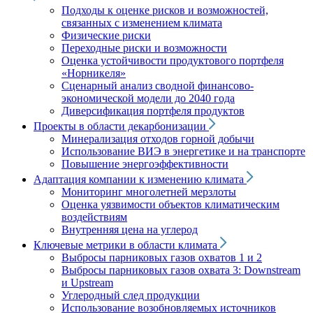
Подходы к оценке рисков и возможностей,
связанных с изменением климата
Физические риски
Переходные риски и возможности
Оценка устойчивости продуктового портфеля
«Норникеля»
Сценарный анализ сводной финансово-
экономической модели до 2040 года
Диверсификация портфеля продуктов
Проекты в области декарбонизации
Минерализация отходов горной добычи
Использование ВИЭ в энергетике и на транспорте
Повышение энергоэффективности
Адаптация компании к изменению климата
Мониторинг многолетней мерзлоты
Оценка уязвимости объектов климатическим
воздействиям
Внутренняя цена на углерод
Ключевые метрики в области климата
Выбросы парниковых газов охватов 1 и 2
Выбросы парниковых газов охвата 3: Downstream
и Upstream
Углеродный след продукции
Использование возобновляемых источников