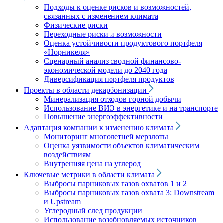
Подходы к оценке рисков и возможностей,
связанных с изменением климата
Физические риски
Переходные риски и возможности
Оценка устойчивости продуктового портфеля
«Норникеля»
Сценарный анализ сводной финансово-
экономической модели до 2040 года
Диверсификация портфеля продуктов
Проекты в области декарбонизации
Минерализация отходов горной добычи
Использование ВИЭ в энергетике и на транспорте
Повышение энергоэффективности
Адаптация компании к изменению климата
Мониторинг многолетней мерзлоты
Оценка уязвимости объектов климатическим
воздействиям
Внутренняя цена на углерод
Ключевые метрики в области климата
Выбросы парниковых газов охватов 1 и 2
Выбросы парниковых газов охвата 3: Downstream
и Upstream
Углеродный след продукции
Использование возобновляемых источников