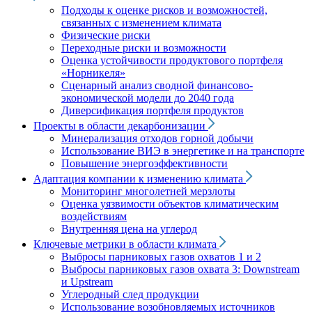
Подходы к оценке рисков и возможностей,
связанных с изменением климата
Физические риски
Переходные риски и возможности
Оценка устойчивости продуктового портфеля
«Норникеля»
Сценарный анализ сводной финансово-
экономической модели до 2040 года
Диверсификация портфеля продуктов
Проекты в области декарбонизации
Минерализация отходов горной добычи
Использование ВИЭ в энергетике и на транспорте
Повышение энергоэффективности
Адаптация компании к изменению климата
Мониторинг многолетней мерзлоты
Оценка уязвимости объектов климатическим
воздействиям
Внутренняя цена на углерод
Ключевые метрики в области климата
Выбросы парниковых газов охватов 1 и 2
Выбросы парниковых газов охвата 3: Downstream
и Upstream
Углеродный след продукции
Использование возобновляемых источников