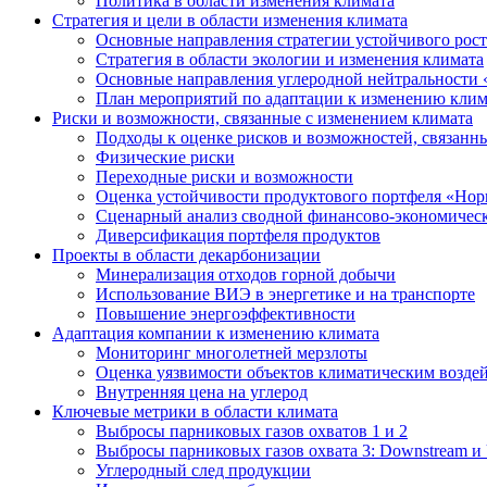
Политика в области изменения климата
Стратегия и цели в области изменения климата
Основные направления стратегии устойчивого роста
Стратегия в области экологии и изменения климата
Основные направления углеродной нейтральности
План мероприятий по адаптации к изменению клим
Риски и возможности, связанные с изменением климата
Подходы к оценке рисков и возможностей, связанн
Физические риски
Переходные риски и возможности
Оценка устойчивости продуктового портфеля «Нор
Сценарный анализ сводной финансово-экономическ
Диверсификация портфеля продуктов
Проекты в области декарбонизации
Минерализация отходов горной добычи
Использование ВИЭ в энергетике и на транспорте
Повышение энергоэффективности
Адаптация компании к изменению климата
Мониторинг многолетней мерзлоты
Оценка уязвимости объектов климатическим возде
Внутренняя цена на углерод
Ключевые метрики в области климата
Выбросы парниковых газов охватов 1 и 2
Выбросы парниковых газов охвата 3: Downstream и 
Углеродный след продукции