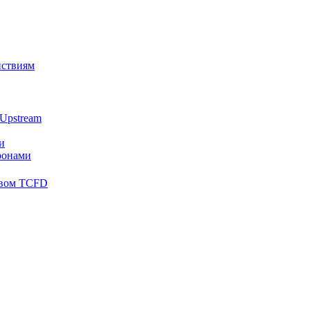
йствиям
Upstream
и
ронами
твом TCFD