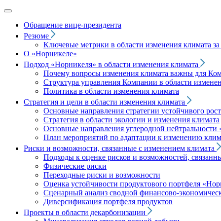
Обращение вице‑президента
Резюме
Ключевые метрики в области изменения климата за 
О «Норникеле»
Подход
«Норникеля»
в области изменения климата
Почему вопросы изменения климата важны для Ко
Структура управления Компании в области изменен
Политика в области изменения климата
Стратегия и цели в области изменения климата
Основные направления стратегии устойчивого роста
Стратегия в области экологии и изменения климата
Основные направления углеродной нейтральности
План мероприятий по адаптации к изменению клим
Риски и возможности, связанные с изменением климата
Подходы к оценке рисков и возможностей, связанн
Физические риски
Переходные риски и возможности
Оценка устойчивости продуктового портфеля
«Нор
Сценарный анализ сводной финансово-экономическ
Диверсификация портфеля продуктов
Проекты в области декарбонизации