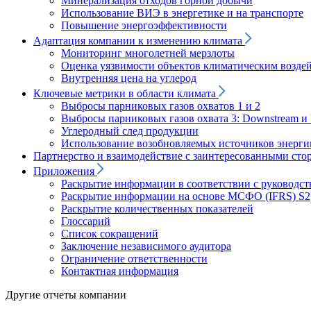
Минерализация отходов горной добычи
Использование ВИЭ в энергетике и на транспорте
Повышение энергоэффективности
Адаптация компании к изменению климата
Мониторинг многолетней мерзлоты
Оценка уязвимости объектов климатическим возде
Внутренняя цена на углерод
Ключевые метрики в области климата
Выбросы парниковых газов охватов 1 и 2
Выбросы парниковых газов охвата 3: Downstream и 
Углеродный след продукции
Использование возобновляемых источников энерги
Партнерство и взаимодействие с заинтересованными сто
Приложения
Раскрытие информации в соответствии с руководс
Раскрытие информации на основе МСФО (IFRS) S2
Раскрытие количественных показателей
Глоссарий
Список сокращений
Заключение независимого аудитора
Ограничение ответственности
Контактная информация
Другие отчеты компании