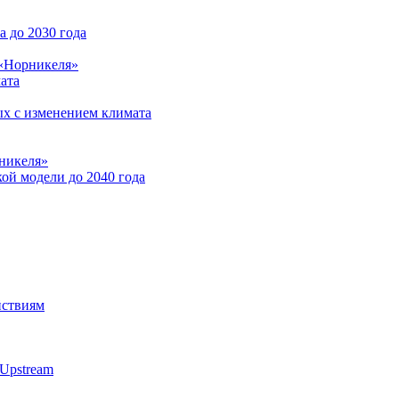
 до 2030 года
 «Норникеля»
ата
ых с изменением климата
никеля»
ой модели до 2040 года
йствиям
Upstream