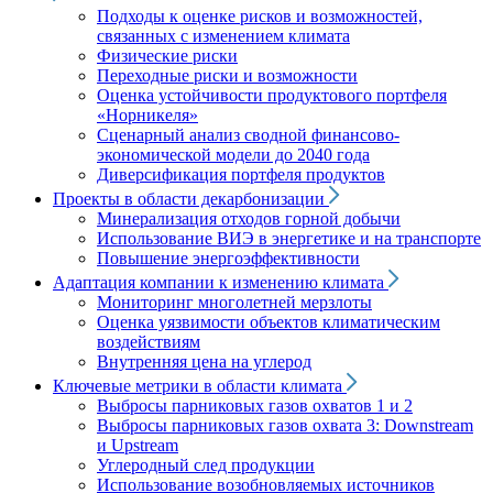
Подходы к оценке рисков и возможностей,
связанных с изменением климата
Физические риски
Переходные риски и возможности
Оценка устойчивости продуктового портфеля
«Норникеля»
Сценарный анализ сводной финансово-
экономической модели до 2040 года
Диверсификация портфеля продуктов
Проекты в области декарбонизации
Минерализация отходов горной добычи
Использование ВИЭ в энергетике и на транспорте
Повышение энергоэффективности
Адаптация компании к изменению климата
Мониторинг многолетней мерзлоты
Оценка уязвимости объектов климатическим
воздействиям
Внутренняя цена на углерод
Ключевые метрики в области климата
Выбросы парниковых газов охватов 1 и 2
Выбросы парниковых газов охвата 3: Downstream
и Upstream
Углеродный след продукции
Использование возобновляемых источников