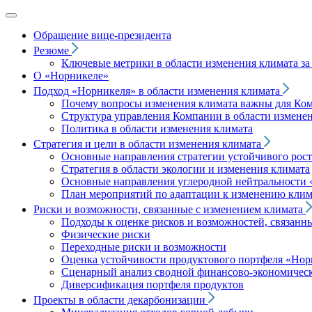
Обращение вице‑президента
Резюме
Ключевые метрики в области изменения климата за 
О «Норникеле»
Подход
«Норникеля»
в области изменения климата
Почему вопросы изменения климата важны для Ко
Структура управления Компании в области изменен
Политика в области изменения климата
Стратегия и цели в области изменения климата
Основные направления стратегии устойчивого роста
Стратегия в области экологии и изменения климата
Основные направления углеродной нейтральности
План мероприятий по адаптации к изменению клим
Риски и возможности, связанные с изменением климата
Подходы к оценке рисков и возможностей, связанн
Физические риски
Переходные риски и возможности
Оценка устойчивости продуктового портфеля
«Нор
Сценарный анализ сводной финансово-экономическ
Диверсификация портфеля продуктов
Проекты в области декарбонизации