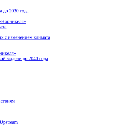
 до 2030 года
 «Норникеля»
ата
ых с изменением климата
никеля»
ой модели до 2040 года
йствиям
Upstream