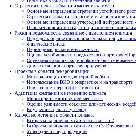
Политика в области изменения климата
Стратегия и цели в области изменения климата
Основные направления стратегии устойчивого роста
Стратегия в области экологии и изменения климата
Основные направления углеродной нейтральности
План мероприятий по адаптации к изменению клим
Риски и возможности, связанные с изменением климата
Подходы к оценке рисков и возможностей, связанн
Физические риски
Переходные риски и возможности
Оценка устойчивости продуктового портфеля «Нор
Сценарный анализ сводной финансово-экономическ
Диверсификация портфеля продуктов
Проекты в области декарбонизации
Минерализация отходов горной добычи
Использование ВИЭ в энергетике и на транспорте
Повышение энергоэффективности
Адаптация компании к изменению климата
Мониторинг многолетней мерзлоты
Оценка уязвимости объектов климатическим возде
Внутренняя цена на углерод
Ключевые метрики в области климата
Выбросы парниковых газов охватов 1 и 2
Выбросы парниковых газов охвата 3: Downstream и 
Углеродный след продукции