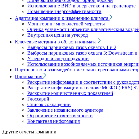
Минерализация отходов горной добычи
Использование ВИЭ в энергетике и на транспорте
Повышение энергоэффективности
Адаптация компании к изменению климата
Мониторинг многолетней мерзлоты
Оценка уязвимости объектов климатическим возде
Внутренняя цена на углерод
Ключевые метрики в области климата
Выбросы парниковых газов охватов 1 и 2
Выбросы парниковых газов охвата 3: Downstream и 
Углеродный след продукции
Использование возобновляемых источников энерги
Партнерство и взаимодействие с заинтересованными сто
Приложения
Раскрытие информации в соответствии с руководс
Раскрытие информации на основе МСФО (IFRS) S2
Раскрытие количественных показателей
Глоссарий
Список сокращений
Заключение независимого аудитора
Ограничение ответственности
Контактная информация
Другие отчеты компании