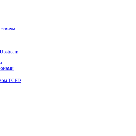
йствиям
Upstream
и
ронами
твом TCFD