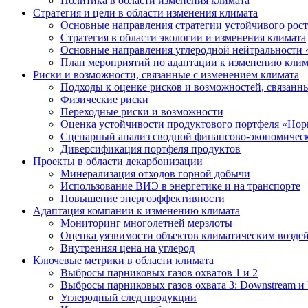
Политика в области изменения климата
Стратегия и цели в области изменения климата
Основные направления стратегии устойчивого роста
Стратегия в области экологии и изменения климата
Основные направления углеродной нейтральности
План мероприятий по адаптации к изменению клим
Риски и возможности, связанные с изменением климата
Подходы к оценке рисков и возможностей, связанн
Физические риски
Переходные риски и возможности
Оценка устойчивости продуктового портфеля «Нор
Сценарный анализ сводной финансово-экономическ
Диверсификация портфеля продуктов
Проекты в области декарбонизации
Минерализация отходов горной добычи
Использование ВИЭ в энергетике и на транспорте
Повышение энергоэффективности
Адаптация компании к изменению климата
Мониторинг многолетней мерзлоты
Оценка уязвимости объектов климатическим возде
Внутренняя цена на углерод
Ключевые метрики в области климата
Выбросы парниковых газов охватов 1 и 2
Выбросы парниковых газов охвата 3: Downstream и 
Углеродный след продукции