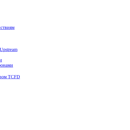
йствиям
Upstream
и
ронами
твом TCFD