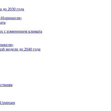
 до 2030 года
 «Норникеля»
ата
ых с изменением климата
никеля»
ой модели до 2040 года
йствиям
Upstream