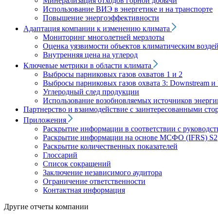
Минерализация отходов горной добычи
Использование ВИЭ в энергетике и на транспорте
Повышение энергоэффективности
Адаптация компании к изменению климата
Мониторинг многолетней мерзлоты
Оценка уязвимости объектов климатическим возде
Внутренняя цена на углерод
Ключевые метрики в области климата
Выбросы парниковых газов охватов 1 и 2
Выбросы парниковых газов охвата 3: Downstream и 
Углеродный след продукции
Использование возобновляемых источников энерги
Партнерство и взаимодействие с заинтересованными сто
Приложения
Раскрытие информации в соответствии с руководс
Раскрытие информации на основе МСФО (IFRS) S2
Раскрытие количественных показателей
Глоссарий
Список сокращений
Заключение независимого аудитора
Ограничение ответственности
Контактная информация
Другие отчеты компании