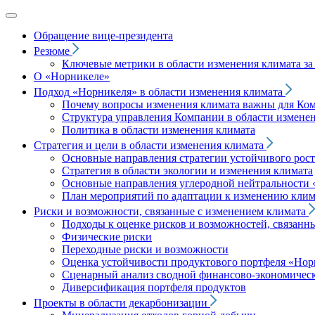
Обращение вице‑президента
Резюме
Ключевые метрики в области изменения климата за 
О «Норникеле»
Подход
«Норникеля»
в области изменения климата
Почему вопросы изменения климата важны для Ко
Структура управления Компании в области изменен
Политика в области изменения климата
Стратегия и цели в области изменения климата
Основные направления стратегии устойчивого роста
Стратегия в области экологии и изменения климата
Основные направления углеродной нейтральности
План мероприятий по адаптации к изменению клим
Риски и возможности, связанные с изменением климата
Подходы к оценке рисков и возможностей, связанн
Физические риски
Переходные риски и возможности
Оценка устойчивости продуктового портфеля
«Нор
Сценарный анализ сводной финансово-экономическ
Диверсификация портфеля продуктов
Проекты в области декарбонизации