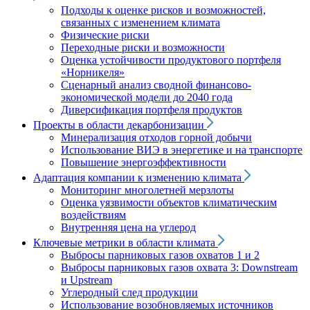
Подходы к оценке рисков и возможностей,
связанных с изменением климата
Физические риски
Переходные риски и возможности
Оценка устойчивости продуктового портфеля
«Норникеля»
Сценарный анализ сводной финансово-
экономической модели до 2040 года
Диверсификация портфеля продуктов
Проекты в области декарбонизации
Минерализация отходов горной добычи
Использование ВИЭ в энергетике и на транспорте
Повышение энергоэффективности
Адаптация компании к изменению климата
Мониторинг многолетней мерзлоты
Оценка уязвимости объектов климатическим
воздействиям
Внутренняя цена на углерод
Ключевые метрики в области климата
Выбросы парниковых газов охватов 1 и 2
Выбросы парниковых газов охвата 3: Downstream
и Upstream
Углеродный след продукции
Использование возобновляемых источников