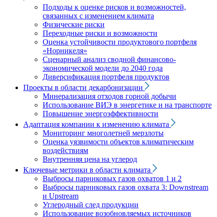
Подходы к оценке рисков и возможностей,
связанных с изменением климата
Физические риски
Переходные риски и возможности
Оценка устойчивости продуктового портфеля
«Норникеля»
Сценарный анализ сводной финансово-
экономической модели до 2040 года
Диверсификация портфеля продуктов
Проекты в области декарбонизации
Минерализация отходов горной добычи
Использование ВИЭ в энергетике и на транспорте
Повышение энергоэффективности
Адаптация компании к изменению климата
Мониторинг многолетней мерзлоты
Оценка уязвимости объектов климатическим
воздействиям
Внутренняя цена на углерод
Ключевые метрики в области климата
Выбросы парниковых газов охватов 1 и 2
Выбросы парниковых газов охвата 3: Downstream
и Upstream
Углеродный след продукции
Использование возобновляемых источников